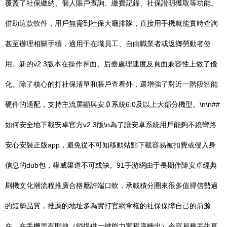
覆蓋了社保繳納、個人賬戶查詢、繳費記錄、社保證明獲取等功能。
借助這款軟件，用戶無需到社保大廳排隊，直接用手機就能實時查詢
甚至辦理相關手續，適用于在職員工、自由職業者或返鄉勞動者使
用。新的v2.3版本在操作界面、后臺處理速度及頁面兼容性上做了優
化。除了核心的打社保清單和賬戶查看外，還增強了對近一階段智能
硬件的適配，支持主流屏顯與安卓系統6.0及以上大部分機型。\n\n##
如何安全地下載安卓官方v2.3版\n為了讓安卓系統用戶能夠不繞彎路
安心安裝正版app，避免從不可知移動站點下載容易被扣費或侵入身
信息的dub包，權威渠道不可或缺。91手游網由于長期伴隨安卓經典
刷機文化潮流程推廣合格應許端口軟，承載積分圈來很多值得信勢過
的短勢品質，推薦的地址多為實打官網拿權的社保保障自己的前源
在。在手機里有開啟（鎖提供一鍵能力客程序轉出）令容易務丟失直